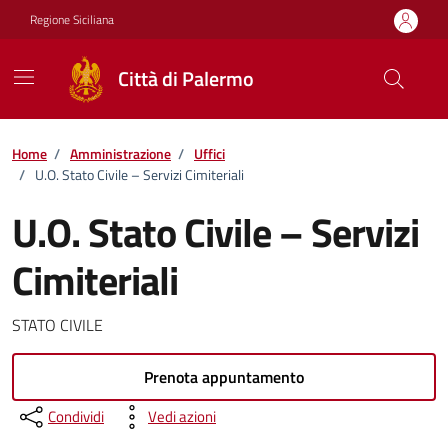
Vai ai contenuti
Vai al footer
Regione Siciliana
Città di Palermo
Home
/
Amministrazione
/
Uffici
/
U.O. Stato Civile – Servizi Cimiteriali
U.O. Stato Civile – Servizi
Cimiteriali
STATO CIVILE
Prenota appuntamento
Condividi
Vedi azioni