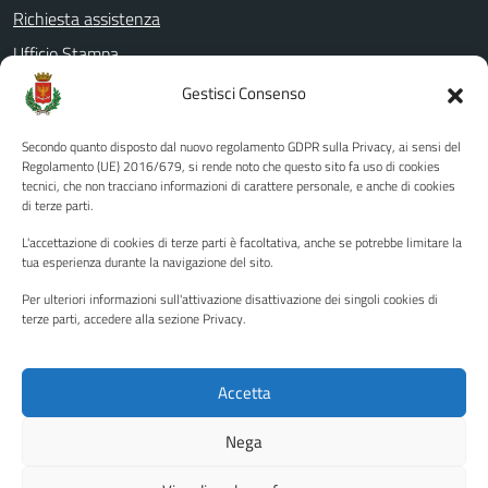
Richiesta assistenza
Ufficio Stampa
Amministrazione Trasparente
Gestisci Consenso
Albo pretorio
Secondo quanto disposto dal nuovo regolamento GDPR sulla Privacy, ai sensi del
Informativa privacy
Regolamento (UE) 2016/679, si rende noto che questo sito fa uso di cookies
tecnici, che non tracciano informazioni di carattere personale, e anche di cookies
Note legali
di terze parti.
Dichiarazione di accessibilità
L'accettazione di cookies di terze parti è facoltativa, anche se potrebbe limitare la
Piano di miglioramento del sito
tua esperienza durante la navigazione del sito.
Per ulteriori informazioni sull'attivazione disattivazione dei singoli cookies di
terze parti, accedere alla sezione Privacy.
SEGUICI SU
Facebook
YouTube
Twitter
Instagram
Accetta
Nega
Media policy
Mappa del sito