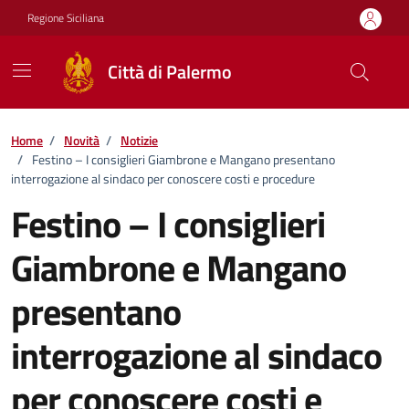
Vai ai contenuti
Vai al footer
Regione Siciliana
Città di Palermo
Home
/
Novità
/
Notizie
/
Festino – I consiglieri Giambrone e Mangano presentano
interrogazione al sindaco per conoscere costi e procedure
Festino – I consiglieri
Giambrone e Mangano
presentano
interrogazione al sindaco
per conoscere costi e