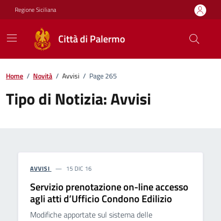
Vai ai contenuti
Vai al footer
Regione Siciliana
Città di Palermo
Home
/
Novità
/
Avvisi
/
Page 265
Tipo di Notizia:
Avvisi
AVVISI
15 DIC 16
Servizio prenotazione on-line accesso
agli atti d’Ufficio Condono Edilizio
Modifiche apportate sul sistema delle