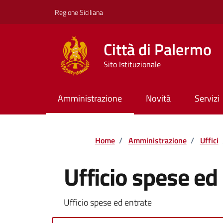
Vai ai contenuti
Vai al footer
Regione Siciliana
Città di Palermo
Sito Istituzionale
Amministrazione
Novità
Servizi
Home
/
Amministrazione
/
Uffici
Ufficio spese ed
Ufficio spese ed entrate