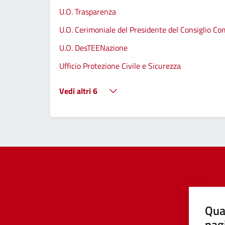
U.O. Trasparenza
U.O. Cerimoniale del Presidente del Consiglio C
U.O. DesTEENazione
Ufficio Protezione Civile e Sicurezza
Vedi altri 6
Qua
pag