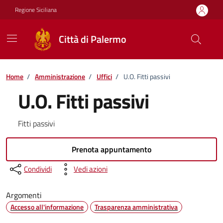
Vai ai contenuti
Vai al footer
Regione Siciliana
Città di Palermo
Home
/
Amministrazione
/
Uffici
/
U.O. Fitti passivi
U.O. Fitti passivi
Fitti passivi
Prenota appuntamento
Condividi
Vedi azioni
Argomenti
Accesso all'informazione
Trasparenza amministrativa