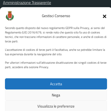
Amministrazione Trasparente
Albo pretorio
Gestisci Consenso
Informativa privacy
Note legali
Secondo quanto disposto dal nuovo regolamento GDPR sulla Privacy, ai sensi del
Regolamento (UE) 2016/679, si rende noto che questo sito fa uso di cookies
Dichiarazione di accessibilità
tecnici, che non tracciano informazioni di carattere personale, e anche di cookies di
terze parti.
Piano di miglioramento del sito
L'accettazione di cookies di terze parti è facoltativa, anche se potrebbe limitare la
tua esperienza durante la navigazione del sito.
SEGUICI SU
Per ulteriori informazioni sull'attivazione disattivazione dei singoli cookies di terze
parti, accedere alla sezione Privacy.
Facebook
YouTube
Twitter
Instagram
Accetta
Media policy
Mappa del sito
Nega
Copyright © 2026 - Città di Palermo •
Powered by Sispi
Visualizza le preferenze