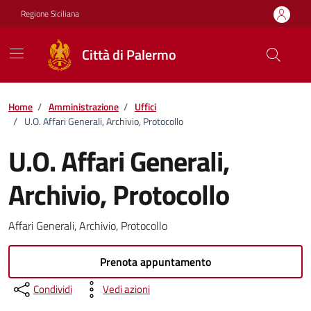
Vai ai contenuti
Vai al footer
Regione Siciliana
Città di Palermo
Home
/
Amministrazione
/
Uffici
/
U.O. Affari Generali, Archivio, Protocollo
U.O. Affari Generali,
Archivio, Protocollo
Affari Generali, Archivio, Protocollo
Prenota appuntamento
Condividi
Vedi azioni