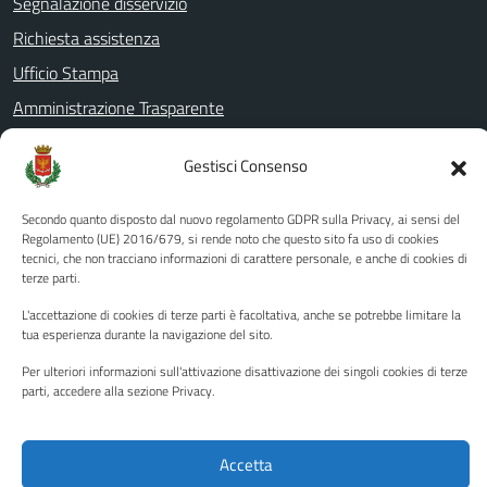
Segnalazione disservizio
Richiesta assistenza
Ufficio Stampa
Amministrazione Trasparente
Albo pretorio
Gestisci Consenso
Informativa privacy
Note legali
Secondo quanto disposto dal nuovo regolamento GDPR sulla Privacy, ai sensi del
Regolamento (UE) 2016/679, si rende noto che questo sito fa uso di cookies
Dichiarazione di accessibilità
tecnici, che non tracciano informazioni di carattere personale, e anche di cookies di
terze parti.
Piano di miglioramento del sito
L'accettazione di cookies di terze parti è facoltativa, anche se potrebbe limitare la
tua esperienza durante la navigazione del sito.
SEGUICI SU
Per ulteriori informazioni sull'attivazione disattivazione dei singoli cookies di terze
parti, accedere alla sezione Privacy.
Facebook
YouTube
Twitter
Instagram
Accetta