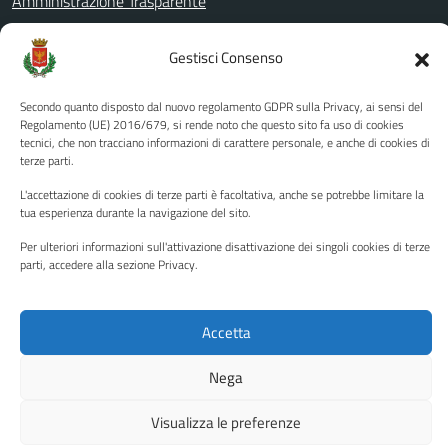
Amministrazione Trasparente
Albo pretorio
Gestisci Consenso
Informativa privacy
Note legali
Secondo quanto disposto dal nuovo regolamento GDPR sulla Privacy, ai sensi del
Regolamento (UE) 2016/679, si rende noto che questo sito fa uso di cookies
Dichiarazione di accessibilità
tecnici, che non tracciano informazioni di carattere personale, e anche di cookies di
Piano di miglioramento del sito
terze parti.
L'accettazione di cookies di terze parti è facoltativa, anche se potrebbe limitare la
tua esperienza durante la navigazione del sito.
SEGUICI SU
Per ulteriori informazioni sull'attivazione disattivazione dei singoli cookies di terze
parti, accedere alla sezione Privacy.
Facebook
YouTube
Twitter
Instagram
Accetta
Media policy
Mappa del sito
Nega
Copyright © 2026 - Città di Palermo •
Powered by Sispi
Visualizza le preferenze