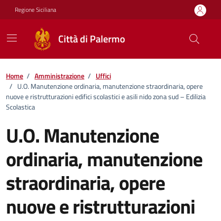
Vai ai contenuti
Vai al footer
Regione Siciliana
Città di Palermo
Home
/
Amministrazione
/
Uffici
/
U.O. Manutenzione ordinaria, manutenzione straordinaria, opere
nuove e ristrutturazioni edifici scolastici e asili nido zona sud – Edilizia
Scolastica
U.O. Manutenzione
ordinaria, manutenzione
straordinaria, opere
nuove e ristrutturazioni