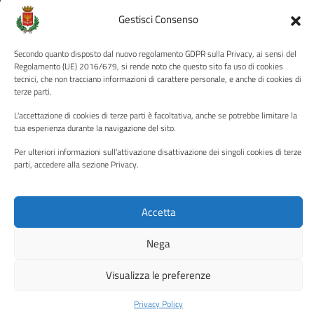
Gestisci Consenso
Informativa privacy
Note legali
Secondo quanto disposto dal nuovo regolamento GDPR sulla Privacy, ai sensi del
Dichiarazione di accessibilità
Regolamento (UE) 2016/679, si rende noto che questo sito fa uso di cookies
tecnici, che non tracciano informazioni di carattere personale, e anche di cookies di
Piano di miglioramento del sito
terze parti.
L'accettazione di cookies di terze parti è facoltativa, anche se potrebbe limitare la
tua esperienza durante la navigazione del sito.
SEGUICI SU
Per ulteriori informazioni sull'attivazione disattivazione dei singoli cookies di terze
parti, accedere alla sezione Privacy.
Facebook
YouTube
Twitter
Instagram
Accetta
Media policy
Mappa del sito
Nega
Copyright © 2026 - Città di Palermo •
Powered by Sispi
Visualizza le preferenze
Privacy Policy