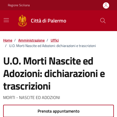
Vai ai contenuti
Vai al footer
Regione Siciliana
Città di Palermo
Home
/
Amministrazione
/
Uffici
/
U.O. Morti Nascite ed Adozioni: dichiarazioni e trascrizioni
U.O. Morti Nascite ed
Adozioni: dichiarazioni e
trascrizioni
MORTI - NASCITE ED ADOZIONI
Prenota appuntamento