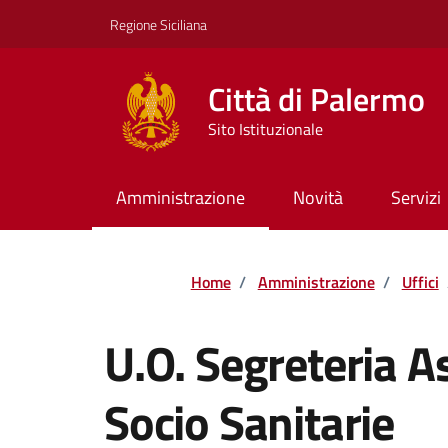
Vai ai contenuti
Vai al footer
Regione Siciliana
Città di Palermo
Sito Istituzionale
Amministrazione
Novità
Servizi
Home
/
Amministrazione
/
Uffici
U.O. Segreteria A
Socio Sanitarie