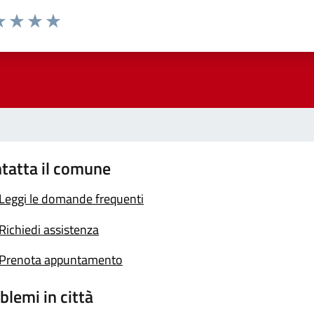
a 1 stelle su 5
luta 2 stelle su 5
Valuta 3 stelle su 5
Valuta 4 stelle su 5
Valuta 5 stelle su 5
tatta il comune
Leggi le domande frequenti
Richiedi assistenza
Prenota appuntamento
blemi in città