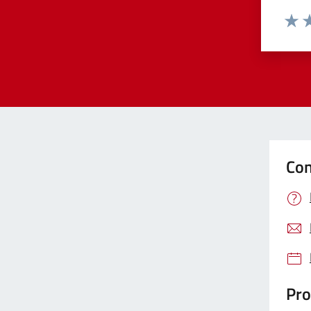
Valut
Va
Con
Pro