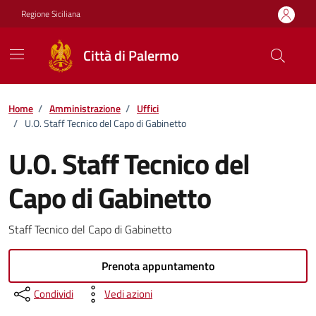
Vai ai contenuti
Vai al footer
Regione Siciliana
Città di Palermo
Home
/
Amministrazione
/
Uffici
/
U.O. Staff Tecnico del Capo di Gabinetto
U.O. Staff Tecnico del
Capo di Gabinetto
Staff Tecnico del Capo di Gabinetto
Prenota appuntamento
Condividi
Vedi azioni