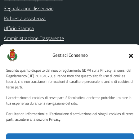
Segnalazione disservizio
Richiesta assistenza
Ufficio Stampa
Amministrazione Trasparente
Albo pretorio
Gestisci Consenso
Informativa privacy
Note legali
Secondo quanto disposto dal nuovo regolamento GDPR sulla Privacy, ai sensi del
Regolamento (UE) 2016/679, si rende noto che questo sito fa uso di cookies
Dichiarazione di accessibilità
tecnici, che non tracciano informazioni di carattere personale, e anche di cookies di
terze parti.
Piano di miglioramento del sito
L'accettazione di cookies di terze parti è facoltativa, anche se potrebbe limitare la
tua esperienza durante la navigazione del sito.
SEGUICI SU
Per ulteriori informazioni sull'attivazione disattivazione dei singoli cookies di terze
parti, accedere alla sezione Privacy.
Facebook
YouTube
Twitter
Instagram