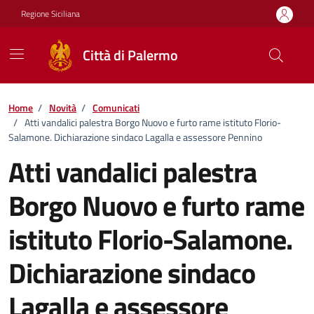
Vai ai contenuti
Vai al footer
Regione Siciliana
Città di Palermo
Home
/
Novità
/
Comunicati
/
Atti vandalici palestra Borgo Nuovo e furto rame istituto Florio-
Salamone. Dichiarazione sindaco Lagalla e assessore Pennino
Atti vandalici palestra
Borgo Nuovo e furto rame
istituto Florio-Salamone.
Dichiarazione sindaco
Lagalla e assessore