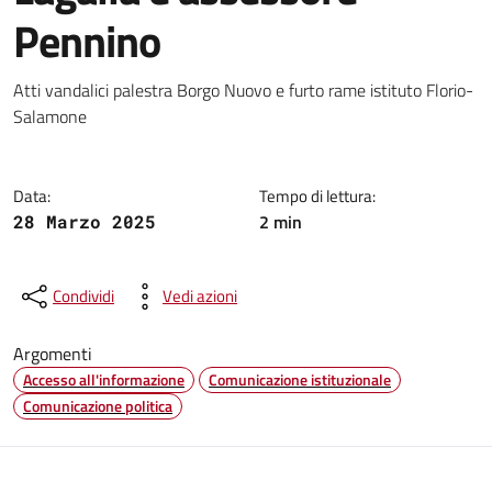
Pennino
Dettagli della notizia
Atti vandalici palestra Borgo Nuovo e furto rame istituto Florio-
Salamone
Data:
Tempo di lettura:
2 min
28 Marzo 2025
Condividi
Vedi azioni
Argomenti
Accesso all'informazione
Comunicazione istituzionale
Comunicazione politica