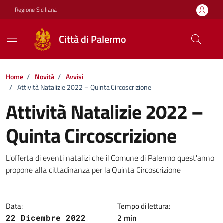
Vai ai contenuti
Vai al footer
Regione Siciliana
Città di Palermo
Home
/
Novità
/
Avvisi
/
Attività Natalizie 2022 – Quinta Circoscrizione
Attività Natalizie 2022 –
Quinta Circoscrizione
Dettagli della notizia
L'offerta di eventi natalizi che il Comune di Palermo quest'anno
propone alla cittadinanza per la Quinta Circoscrizione
Data:
Tempo di lettura:
2 min
22 Dicembre 2022