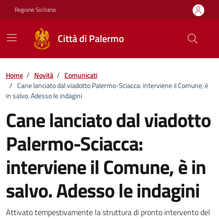
Vai ai contenuti
Vai al footer
Regione Siciliana
Città di Palermo
Home
/
Novità
/
Comunicati
/
Cane lanciato dal viadotto Palermo-Sciacca: interviene il Comune, è
in salvo. Adesso le indagini
Cane lanciato dal viadotto
Palermo-Sciacca:
interviene il Comune, è in
salvo. Adesso le indagini
Dettagli della notizia
Attivato tempestivamente la struttura di pronto intervento del