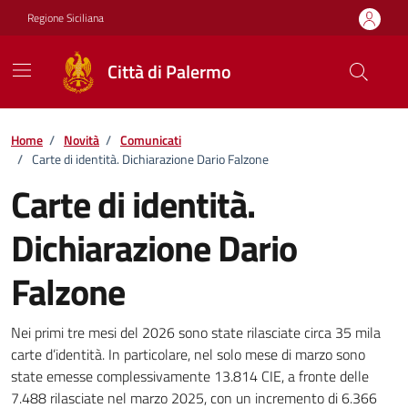
Vai ai contenuti
Vai al footer
Regione Siciliana
Città di Palermo
Home
/
Novità
/
Comunicati
/
Carte di identità. Dichiarazione Dario Falzone
Carte di identità.
Dichiarazione Dario
Falzone
Dettagli della notizia
Nei primi tre mesi del 2026 sono state rilasciate circa 35 mila
carte d’identità. In particolare, nel solo mese di marzo sono
state emesse complessivamente 13.814 CIE, a fronte delle
7.488 rilasciate nel marzo 2025, con un incremento di 6.366