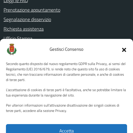
Leggi le FAQ
Prenotazione appuntamento
Segnalazione disservizio
Richiesta assistenza
Ufficio Stampa
Amministrazione Trasparente
Gestisci Consenso
Albo pretorio
Secondo quanto disposto dal nuovo regolamento GDPR sulla Privacy, ai sensi del
Informativa privacy
Regolamento (UE) 2016/679, si rende noto che questo sito fa uso di cookies
tecnici, che non tracciano informazioni di carattere personale, e anche di cookies
Note legali
di terze parti.
Dichiarazione di accessibilità
L'accettazione di cookies di terze parti è facoltativa, anche se potrebbe limitare la
Piano di miglioramento del sito
tua esperienza durante la navigazione del sito.
Per ulteriori informazioni sull'attivazione disattivazione dei singoli cookies di
terze parti, accedere alla sezione Privacy.
SEGUICI SU
Facebook
YouTube
Twitter
Instagram
Accetta