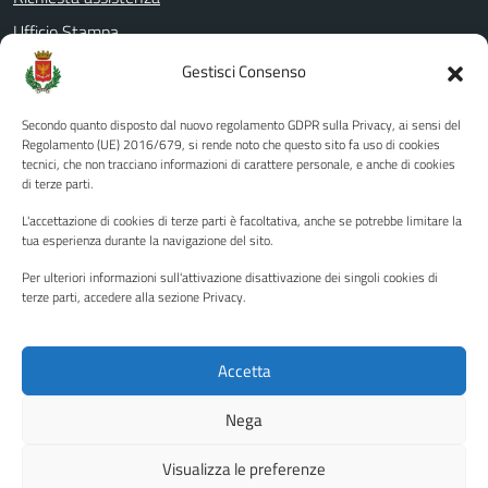
Ufficio Stampa
Amministrazione Trasparente
Gestisci Consenso
Albo pretorio
Secondo quanto disposto dal nuovo regolamento GDPR sulla Privacy, ai sensi del
Informativa privacy
Regolamento (UE) 2016/679, si rende noto che questo sito fa uso di cookies
tecnici, che non tracciano informazioni di carattere personale, e anche di cookies
Note legali
di terze parti.
Dichiarazione di accessibilità
L'accettazione di cookies di terze parti è facoltativa, anche se potrebbe limitare la
Piano di miglioramento del sito
tua esperienza durante la navigazione del sito.
Per ulteriori informazioni sull'attivazione disattivazione dei singoli cookies di
terze parti, accedere alla sezione Privacy.
SEGUICI SU
Facebook
YouTube
Twitter
Instagram
Accetta
Nega
Media policy
Mappa del sito
Visualizza le preferenze