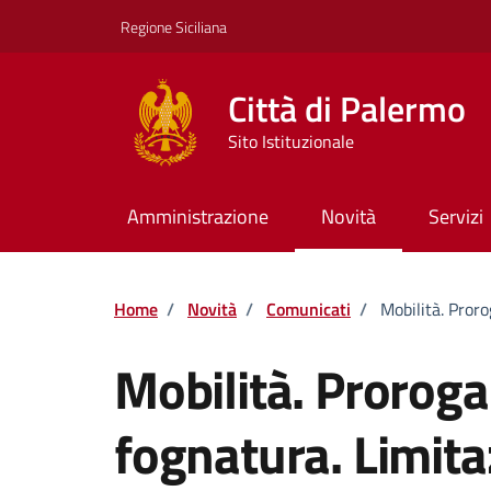
Vai ai contenuti
Vai al footer
Regione Siciliana
Città di Palermo
Sito Istituzionale
Amministrazione
Novità
Servizi
Home
/
Novità
/
Comunicati
/
Mobilità. Proro
Mobilità. Proroga
fognatura. Limita