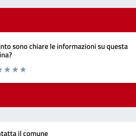
nto sono chiare le informazioni su questa
ina?
a 1 stelle su 5
luta 2 stelle su 5
Valuta 3 stelle su 5
Valuta 4 stelle su 5
Valuta 5 stelle su 5
tatta il comune