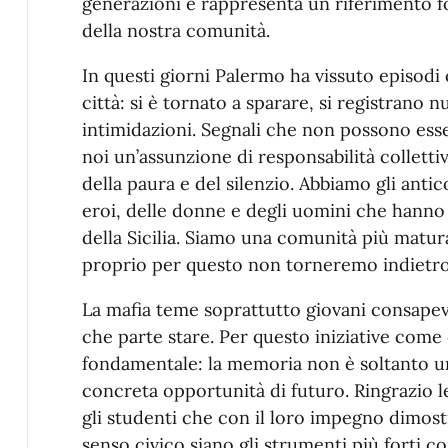
generazioni e rappresenta un riferimento fo
della nostra comunità.
In questi giorni Palermo ha vissuto episod
città: si è tornato a sparare, si registrano 
intimidazioni. Segnali che non possono ess
noi un’assunzione di responsabilità colletti
della paura e del silenzio. Abbiamo gli antico
eroi, delle donne e degli uomini che hanno da
della Sicilia. Siamo una comunità più matur
proprio per questo non torneremo indietro
La mafia teme soprattutto giovani consapevo
che parte stare. Per questo iniziative com
fondamentale: la memoria non è soltanto un
concreta opportunità di futuro. Ringrazio le 
gli studenti che con il loro impegno dimos
senso civico siano gli strumenti più forti co