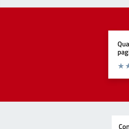
Qua
pag
Valut
Va
Con