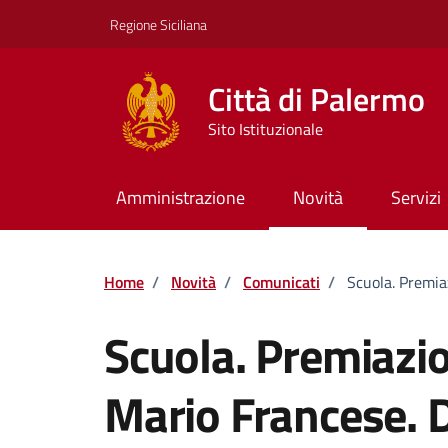
Vai ai contenuti
Vai al footer
Regione Siciliana
Città di Palermo
Sito Istituzionale
Amministrazione
Novità
Servizi
Home
/
Novità
/
Comunicati
/
Scuola. Premiaz
Scuola. Premiazion
Mario Francese. D