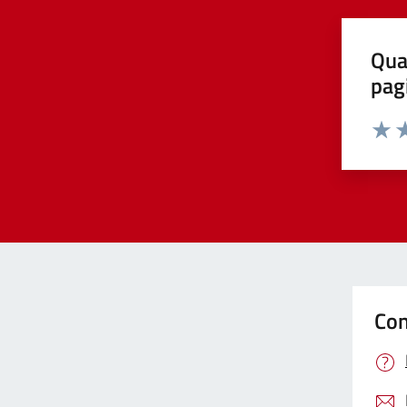
Qua
pag
Valut
Va
Con