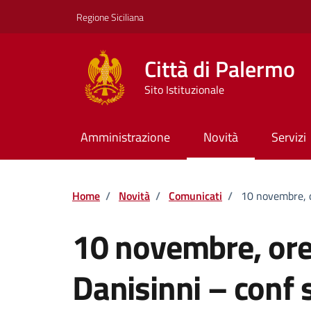
Vai ai contenuti
Vai al footer
Regione Siciliana
Città di Palermo
Sito Istituzionale
Amministrazione
Novità
Servizi
Home
/
Novità
/
Comunicati
/
10 novembre, o
10 novembre, ore
Danisinni – conf