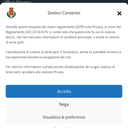
Ufficio Stampa
Amministrazione Trasparente
Gestisci Consenso
Albo pretorio
Secondo quanto disposto dal nuovo regolamento GDPR sulla Privacy, ai sensi del
Informativa privacy
Regolamento (UE) 2016/679, si rende noto che questo sito fa uso di cookies
tecnici, che non tracciano informazioni di carattere personale, e anche di cookies
Note legali
di terze parti.
Dichiarazione di accessibilità
L'accettazione di cookies di terze parti è facoltativa, anche se potrebbe limitare la
Piano di miglioramento del sito
tua esperienza durante la navigazione del sito.
Per ulteriori informazioni sull'attivazione disattivazione dei singoli cookies di
terze parti, accedere alla sezione Privacy.
SEGUICI SU
Facebook
YouTube
Twitter
Instagram
Accetta
Nega
Media policy
Mappa del sito
Visualizza le preferenze
Copyright © 2026 - Città di Palermo •
Powered by Sispi