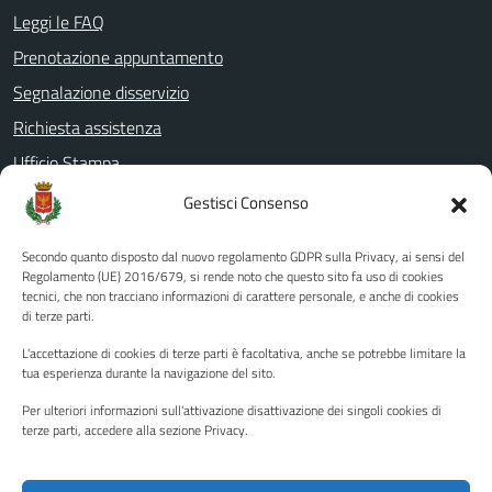
Leggi le FAQ
Prenotazione appuntamento
Segnalazione disservizio
Richiesta assistenza
Ufficio Stampa
Amministrazione Trasparente
Gestisci Consenso
Albo pretorio
Secondo quanto disposto dal nuovo regolamento GDPR sulla Privacy, ai sensi del
Informativa privacy
Regolamento (UE) 2016/679, si rende noto che questo sito fa uso di cookies
tecnici, che non tracciano informazioni di carattere personale, e anche di cookies
Note legali
di terze parti.
Dichiarazione di accessibilità
L'accettazione di cookies di terze parti è facoltativa, anche se potrebbe limitare la
Piano di miglioramento del sito
tua esperienza durante la navigazione del sito.
Per ulteriori informazioni sull'attivazione disattivazione dei singoli cookies di
terze parti, accedere alla sezione Privacy.
SEGUICI SU