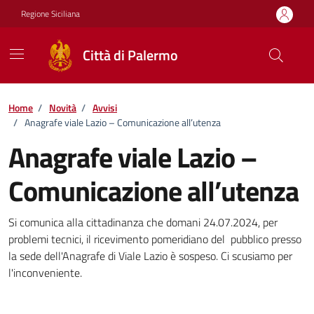
Vai ai contenuti
Vai al footer
Regione Siciliana
Città di Palermo
Home
/
Novità
/
Avvisi
/
Anagrafe viale Lazio – Comunicazione all’utenza
Anagrafe viale Lazio –
Comunicazione all’utenza
Dettagli della notizia
Si comunica alla cittadinanza che domani 24.07.2024, per
problemi tecnici, il ricevimento pomeridiano del pubblico presso
la sede dell'Anagrafe di Viale Lazio è sospeso. Ci scusiamo per
l'inconveniente.