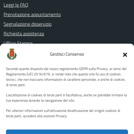
Leggi le FAQ
Prenotazione appuntamento
Segnalazione disservizio
Richiesta assistenza
Ufficio Stampa
Amministrazione Trasparente
Gestisci Consenso
Albo pretorio
Secondo quanto disposto dal nuovo regolamento GDPR sulla Privacy, ai sensi del
Informativa privacy
Regolamento (UE) 2016/679, si rende noto che questo sito fa uso di cookies
tecnici, che non tracciano informazioni di carattere personale, e anche di cookies
Note legali
di terze parti.
Dichiarazione di accessibilità
L'accettazione di cookies di terze parti è facoltativa, anche se potrebbe limitare la
Piano di miglioramento del sito
tua esperienza durante la navigazione del sito.
Per ulteriori informazioni sull'attivazione disattivazione dei singoli cookies di
terze parti, accedere alla sezione Privacy.
SEGUICI SU