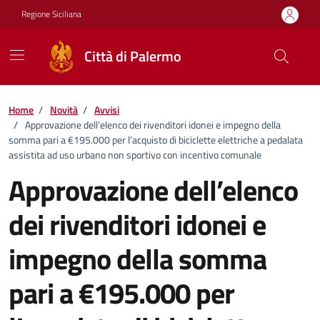
Vai ai contenuti
Vai al footer
Regione Siciliana
Città di Palermo
Home
/
Novità
/
Avvisi
/
Approvazione dell’elenco dei rivenditori idonei e impegno della
somma pari a €195.000 per l’acquisto di biciclette elettriche a pedalata
assistita ad uso urbano non sportivo con incentivo comunale
Approvazione dell’elenco
dei rivenditori idonei e
impegno della somma
pari a €195.000 per