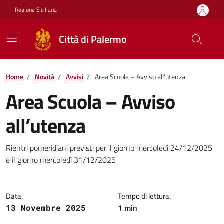
Vai ai contenuti
Vai al footer
Regione Siciliana
Città di Palermo
Home
/
Novità
/
Avvisi
/
Area Scuola – Avviso all’utenza
Area Scuola – Avviso
all’utenza
Dettagli della notizia
Rientri pomeridiani previsti per il giorno mercoledì 24/12/2025
e il giorno mercoledì 31/12/2025
Data:
Tempo di lettura:
1 min
13 Novembre 2025