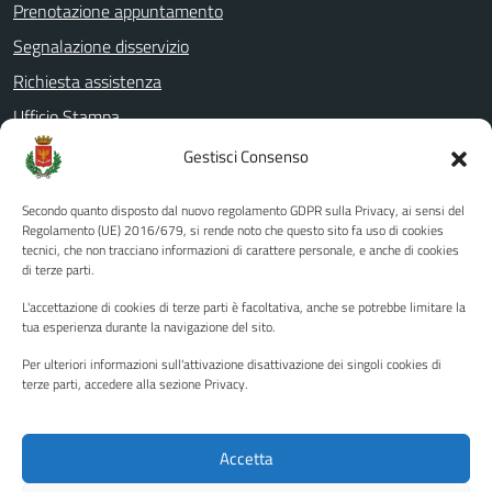
Prenotazione appuntamento
Segnalazione disservizio
Richiesta assistenza
Ufficio Stampa
Amministrazione Trasparente
Gestisci Consenso
Albo pretorio
Secondo quanto disposto dal nuovo regolamento GDPR sulla Privacy, ai sensi del
Informativa privacy
Regolamento (UE) 2016/679, si rende noto che questo sito fa uso di cookies
tecnici, che non tracciano informazioni di carattere personale, e anche di cookies
Note legali
di terze parti.
Dichiarazione di accessibilità
L'accettazione di cookies di terze parti è facoltativa, anche se potrebbe limitare la
Piano di miglioramento del sito
tua esperienza durante la navigazione del sito.
Per ulteriori informazioni sull'attivazione disattivazione dei singoli cookies di
terze parti, accedere alla sezione Privacy.
SEGUICI SU
Facebook
YouTube
Twitter
Instagram
Accetta