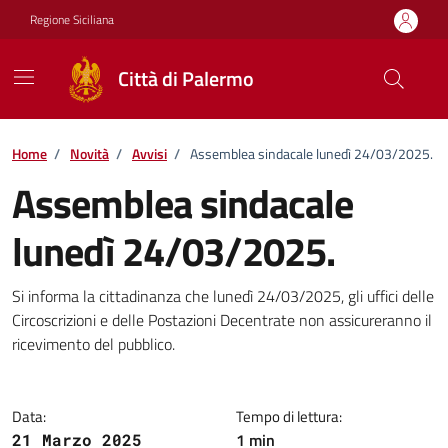
Vai ai contenuti
Vai al footer
Regione Siciliana
Città di Palermo
Home
/
Novità
/
Avvisi
/
Assemblea sindacale lunedì 24/03/2025.
Assemblea sindacale
lunedì 24/03/2025.
Dettagli della notizia
Si informa la cittadinanza che lunedì 24/03/2025, gli uffici delle
Circoscrizioni e delle Postazioni Decentrate non assicureranno il
ricevimento del pubblico.
Data:
Tempo di lettura:
1 min
21 Marzo 2025