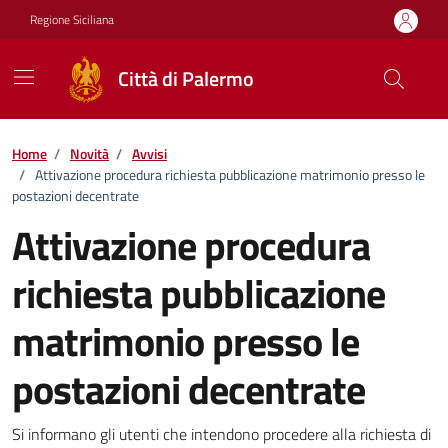
Vai ai contenuti
Vai al footer
Regione Siciliana
Città di Palermo
Home
/
Novità
/
Avvisi
/
Attivazione procedura richiesta pubblicazione matrimonio presso le
postazioni decentrate
Attivazione procedura
richiesta pubblicazione
matrimonio presso le
postazioni decentrate
Dettagli della notizia
Si informano gli utenti che intendono procedere alla richiesta di