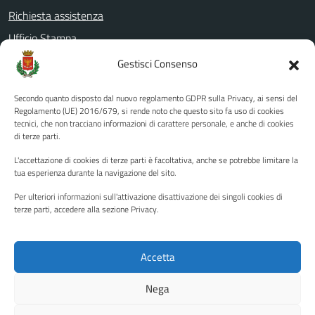
Richiesta assistenza
Ufficio Stampa
Amministrazione Trasparente
Gestisci Consenso
Albo pretorio
Secondo quanto disposto dal nuovo regolamento GDPR sulla Privacy, ai sensi del
Informativa privacy
Regolamento (UE) 2016/679, si rende noto che questo sito fa uso di cookies
tecnici, che non tracciano informazioni di carattere personale, e anche di cookies
Note legali
di terze parti.
Dichiarazione di accessibilità
L'accettazione di cookies di terze parti è facoltativa, anche se potrebbe limitare la
Piano di miglioramento del sito
tua esperienza durante la navigazione del sito.
Per ulteriori informazioni sull'attivazione disattivazione dei singoli cookies di
terze parti, accedere alla sezione Privacy.
SEGUICI SU
Facebook
YouTube
Twitter
Instagram
Accetta
Nega
Media policy
Mappa del sito