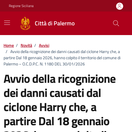
Vai ai contenuti
Vai al footer
Regione Siciliana
Città di Palermo
Home
/
Novità
/
Avvisi
/
Avvio della ricognizione dei danni causati dal ciclone Harry che, a
partire Dal 18 gennaio 2026, hanno colpito il territorio del comune di
Palermo – O.C.D.P.C. N. 1180 DEL 30/01/2026
Avvio della ricognizione
dei danni causati dal
ciclone Harry che, a
partire Dal 18 gennaio