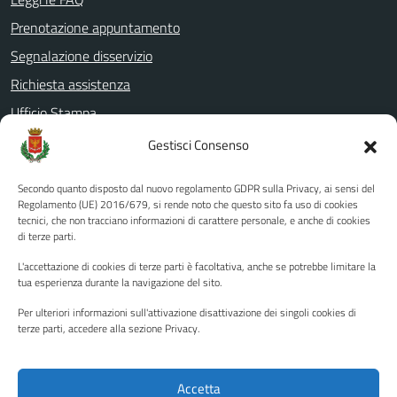
Prenotazione appuntamento
Segnalazione disservizio
Richiesta assistenza
Ufficio Stampa
Amministrazione Trasparente
Gestisci Consenso
Albo pretorio
Secondo quanto disposto dal nuovo regolamento GDPR sulla Privacy, ai sensi del
Informativa privacy
Regolamento (UE) 2016/679, si rende noto che questo sito fa uso di cookies
tecnici, che non tracciano informazioni di carattere personale, e anche di cookies
Note legali
di terze parti.
Dichiarazione di accessibilità
L'accettazione di cookies di terze parti è facoltativa, anche se potrebbe limitare la
Piano di miglioramento del sito
tua esperienza durante la navigazione del sito.
Per ulteriori informazioni sull'attivazione disattivazione dei singoli cookies di
terze parti, accedere alla sezione Privacy.
SEGUICI SU
Facebook
YouTube
Twitter
Instagram
Accetta