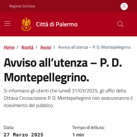
Vai ai contenuti
Vai al footer
Regione Siciliana
Città di Palermo
Home
/
Novità
/
Avvisi
/
Avviso all’utenza – P. D. Montepellegrino.
Avviso all’utenza – P. D.
Montepellegrino.
Dettagli della notizia
Si informano gli utenti che lunedì 31/03/2025, gli uffici della
Ottava Circoscrizione P. D. Montepellegrino non assicureranno il
ricevimento del pubblico.
Data:
Tempo di lettura:
1 min
27 Marzo 2025