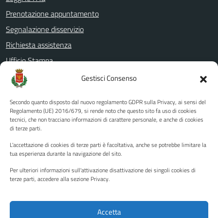
Prenotazione appuntamento
Segnalazione disservizio
Richiesta assistenza
Ufficio Stampa
Amministrazione Trasparente
Gestisci Consenso
Albo pretorio
Secondo quanto disposto dal nuovo regolamento GDPR sulla Privacy, ai sensi del
Informativa privacy
Regolamento (UE) 2016/679, si rende noto che questo sito fa uso di cookies
tecnici, che non tracciano informazioni di carattere personale, e anche di cookies
Note legali
di terze parti.
Dichiarazione di accessibilità
L'accettazione di cookies di terze parti è facoltativa, anche se potrebbe limitare la
Piano di miglioramento del sito
tua esperienza durante la navigazione del sito.
Per ulteriori informazioni sull'attivazione disattivazione dei singoli cookies di
terze parti, accedere alla sezione Privacy.
SEGUICI SU
Facebook
YouTube
Twitter
Instagram
Accetta