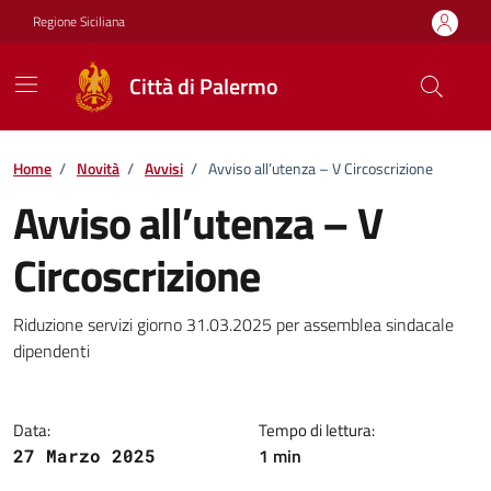
Vai ai contenuti
Vai al footer
Regione Siciliana
Città di Palermo
Home
/
Novità
/
Avvisi
/
Avviso all’utenza – V Circoscrizione
Avviso all’utenza – V
Circoscrizione
Dettagli della notizia
Riduzione servizi giorno 31.03.2025 per assemblea sindacale
dipendenti
Data:
Tempo di lettura:
1 min
27 Marzo 2025