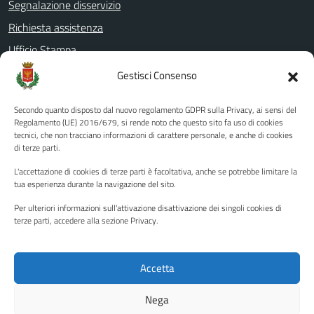
Segnalazione disservizio
Richiesta assistenza
Ufficio Stampa
Amministrazione Trasparente
Gestisci Consenso
Albo pretorio
Secondo quanto disposto dal nuovo regolamento GDPR sulla Privacy, ai sensi del
Informativa privacy
Regolamento (UE) 2016/679, si rende noto che questo sito fa uso di cookies
tecnici, che non tracciano informazioni di carattere personale, e anche di cookies
Note legali
di terze parti.
Dichiarazione di accessibilità
L'accettazione di cookies di terze parti è facoltativa, anche se potrebbe limitare la
Piano di miglioramento del sito
tua esperienza durante la navigazione del sito.
Per ulteriori informazioni sull'attivazione disattivazione dei singoli cookies di
terze parti, accedere alla sezione Privacy.
SEGUICI SU
Facebook
YouTube
Twitter
Instagram
Accetta
Nega