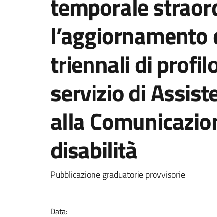
temporale straord
l’aggiornamento d
triennali di profil
servizio di Assis
alla Comunicazion
disabilità
Dettagli della notizi
Pubblicazione graduatorie provvisorie.
Data: