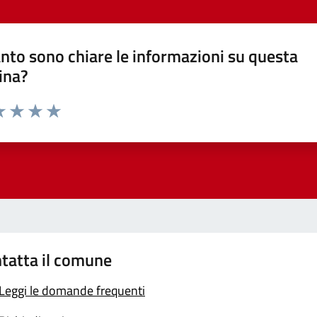
nto sono chiare le informazioni su questa
ina?
a 1 stelle su 5
luta 2 stelle su 5
Valuta 3 stelle su 5
Valuta 4 stelle su 5
Valuta 5 stelle su 5
tatta il comune
Leggi le domande frequenti