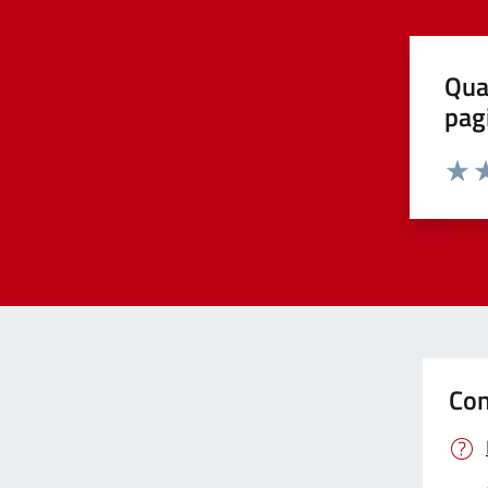
Qua
pag
Valut
Va
Con