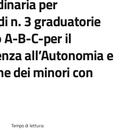
inaria per
i n. 3 graduatorie
o A-B-C-per il
tenza all’Autonomia e
e dei minori con
a
Tempo di lettura: