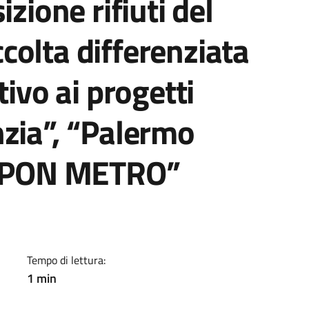
izione rifiuti del
olta differenziata
tivo ai progetti
zia”, “Palermo
e “PON METRO”
a
Tempo di lettura:
1 min