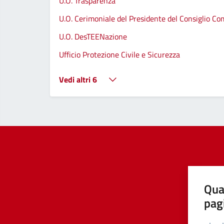
U.O. Trasparenza
U.O. Cerimoniale del Presidente del Consiglio C
U.O. DesTEENazione
Ufficio Protezione Civile e Sicurezza
Vedi altri 6
Qua
pag