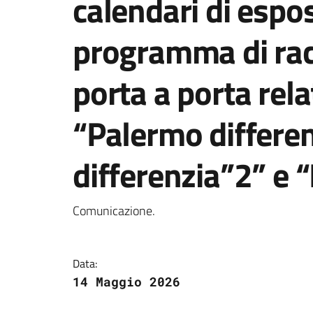
calendari di espos
programma di racc
porta a porta rela
“Palermo differen
differenzia”2” 
Dettagli della notizi
Comunicazione.
Data:
14 Maggio 2026