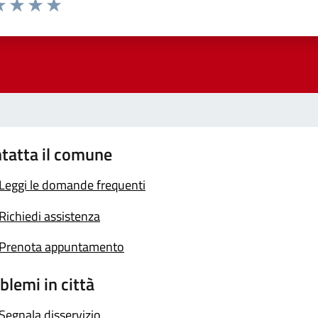
a 1 stelle su 5
luta 2 stelle su 5
Valuta 3 stelle su 5
Valuta 4 stelle su 5
Valuta 5 stelle su 5
tatta il comune
Leggi le domande frequenti
Richiedi assistenza
Prenota appuntamento
blemi in città
Segnala disservizio