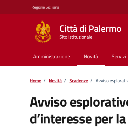
Vai ai contenuti
Vai al footer
Regione Siciliana
Città di Palermo
Sito Istituzionale
Amministrazione
Novità
Servizi
Home
/
Novità
/
Scadenze
/
Avviso esplorativ
Avviso esplorati
d’interesse per la