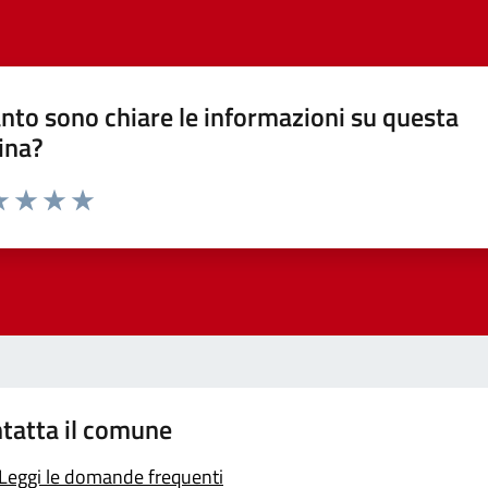
nto sono chiare le informazioni su questa
ina?
a 1 stelle su 5
luta 2 stelle su 5
Valuta 3 stelle su 5
Valuta 4 stelle su 5
Valuta 5 stelle su 5
tatta il comune
Leggi le domande frequenti