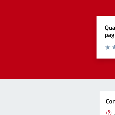
Qua
pag
Valut
Va
Con