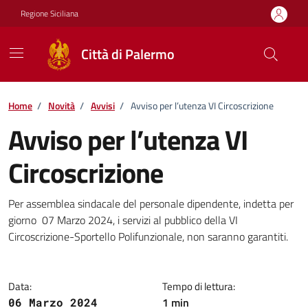
Vai ai contenuti
Vai al footer
Regione Siciliana
Città di Palermo
Home
/
Novità
/
Avvisi
/
Avviso per l’utenza VI Circoscrizione
Avviso per l’utenza VI
Circoscrizione
Dettagli della notizia
Per assemblea sindacale del personale dipendente, indetta per
giorno 07 Marzo 2024, i servizi al pubblico della VI
Circoscrizione-Sportello Polifunzionale, non saranno garantiti.
Data:
Tempo di lettura:
1 min
06 Marzo 2024