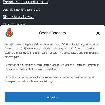
Prenotazione appuntamento
Segnalazione disservizio
Richiesta assistenza
Ufficio Stampa
Amministrazione Trasparente
Gestisci Consenso
Albo pretorio
Secondo quanto disposto dal nuovo regolamento GDPR sulla Privacy, ai sensi del
Informativa privacy
Regolamento (UE) 2016/679, si rende noto che questo sito fa uso di cookies
tecnici, che non tracciano informazioni di carattere personale, e anche di cookies
Note legali
di terze parti.
Dichiarazione di accessibilità
L'accettazione di cookies di terze parti è facoltativa, anche se potrebbe limitare la
Piano di miglioramento del sito
tua esperienza durante la navigazione del sito.
Per ulteriori informazioni sull'attivazione disattivazione dei singoli cookies di
terze parti, accedere alla sezione Privacy.
SEGUICI SU
Facebook
YouTube
Twitter
Instagram
Accetta