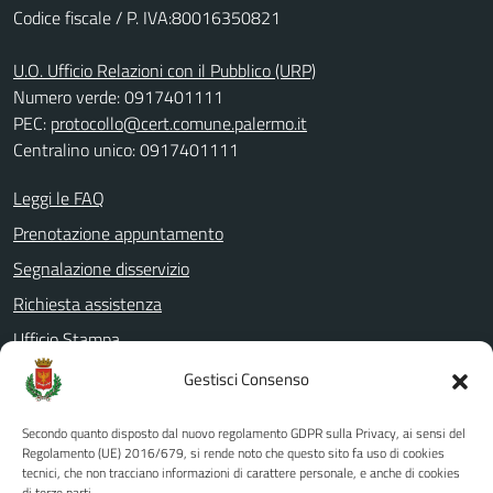
Codice fiscale / P. IVA:80016350821
U.O. Ufficio Relazioni con il Pubblico (URP)
Numero verde: 0917401111
PEC:
protocollo@cert.comune.palermo.it
Centralino unico: 0917401111
Leggi le FAQ
Prenotazione appuntamento
Segnalazione disservizio
Richiesta assistenza
Ufficio Stampa
Amministrazione Trasparente
Gestisci Consenso
Albo pretorio
Secondo quanto disposto dal nuovo regolamento GDPR sulla Privacy, ai sensi del
Informativa privacy
Regolamento (UE) 2016/679, si rende noto che questo sito fa uso di cookies
tecnici, che non tracciano informazioni di carattere personale, e anche di cookies
Note legali
di terze parti.