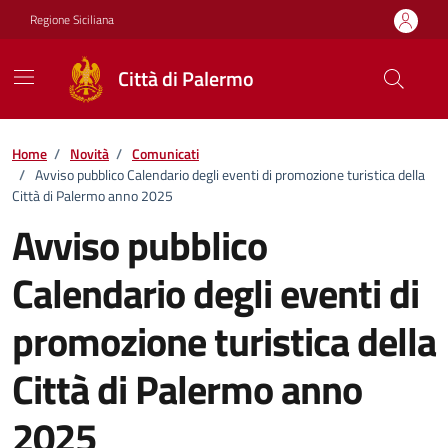
Vai ai contenuti
Vai al footer
Regione Siciliana
Città di Palermo
Home
/
Novità
/
Comunicati
/
Avviso pubblico Calendario degli eventi di promozione turistica della
Città di Palermo anno 2025
Avviso pubblico
Calendario degli eventi di
promozione turistica della
Città di Palermo anno
2025