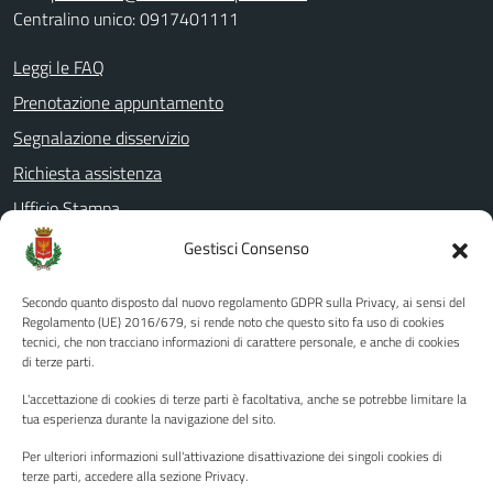
Centralino unico: 0917401111
Leggi le FAQ
Prenotazione appuntamento
Segnalazione disservizio
Richiesta assistenza
Ufficio Stampa
Amministrazione Trasparente
Gestisci Consenso
Albo pretorio
Secondo quanto disposto dal nuovo regolamento GDPR sulla Privacy, ai sensi del
Informativa privacy
Regolamento (UE) 2016/679, si rende noto che questo sito fa uso di cookies
tecnici, che non tracciano informazioni di carattere personale, e anche di cookies
Note legali
di terze parti.
Dichiarazione di accessibilità
L'accettazione di cookies di terze parti è facoltativa, anche se potrebbe limitare la
Piano di miglioramento del sito
tua esperienza durante la navigazione del sito.
Per ulteriori informazioni sull'attivazione disattivazione dei singoli cookies di
terze parti, accedere alla sezione Privacy.