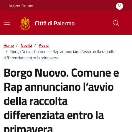
Vai ai contenuti
Vai al footer
Regione Siciliana
Città di Palermo
Home
/
Novità
/
Avvisi
/
Borgo Nuovo. Comune e Rap annunciano l’avvio della raccolta
differenziata entro la primavera
Borgo Nuovo. Comune e
Rap annunciano l’avvio
della raccolta
differenziata entro la
primavera