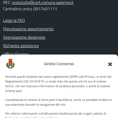
PEC:
protocollo@cert.comune.palermo.it
Centralino unico: 0917401111
Leggi le FAQ
Prenotazione appuntamento
Segnalazione disservizio
Richiesta assistenza
Ufficio Stampa
Amministrazione Trasparente
Gestisci Consenso
Albo pretorio
Secondo quanto disposto dal nuovo regolamento GDPR sulla Privacy, ai sensi del
Informativa privacy
Regolamento (UE) 2016/679, si rende noto che questo sito fa uso di cookies
tecnici, che non tracciano informazioni di carattere personale, e anche di cookies
Note legali
di terze parti.
Dichiarazione di accessibilità
L'accettazione di cookies di terze parti è facoltativa, anche se potrebbe limitare la
Piano di miglioramento del sito
tua esperienza durante la navigazione del sito.
Per ulteriori informazioni sull'attivazione disattivazione dei singoli cookies di