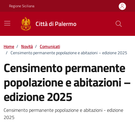
Vai ai contenuti
Vai al footer
Regione Siciliana
Città di Palermo
Home
/
Novità
/
Comunicati
/
Censimento permanente popolazione e abitazioni – edizione 2025
Censimento permanente
popolazione e abitazioni –
edizione 2025
Dettagli della notizia
Censimento permanente popolazione e abitazioni - edizione
2025