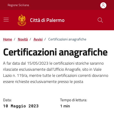
Vai ai contenuti
Vai al footer
Regione Siciliana
Città di Palermo
Home
/
Novità
/
Avvisi
/
Certificazioni anagrafiche
Certificazioni anagrafiche
Dettagli della notizia
A far data dal 15/05/2023 le certificazioni storiche saranno
rilasciate esclusivamente dall’Ufficio Anagrafe, sito in Viale
Lazio n. 119/a, mentre tutte le certificazioni correnti dovranno
essere richieste esclusivamente presso le posta
Data:
Tempo di lettura:
1 min
10 Maggio 2023