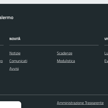
Palermo
NOVITÀ
V
Notizie
Scadenze
Lu
vo
Comunicati
Modulistica
Ev
Avvisi
 FAQ
Amministrazione Trasparente