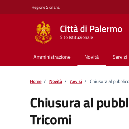
Vai ai contenuti
Vai al footer
Regione Siciliana
Città di Palermo
Sito Istituzionale
Amministrazione
Novità
Servizi
Home
/
Novità
/
Avvisi
/
Chiusura al pubblico
Chiusura al pubbl
Tricomi