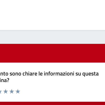
nto sono chiare le informazioni su questa
ina?
a 1 stelle su 5
luta 2 stelle su 5
Valuta 3 stelle su 5
Valuta 4 stelle su 5
Valuta 5 stelle su 5