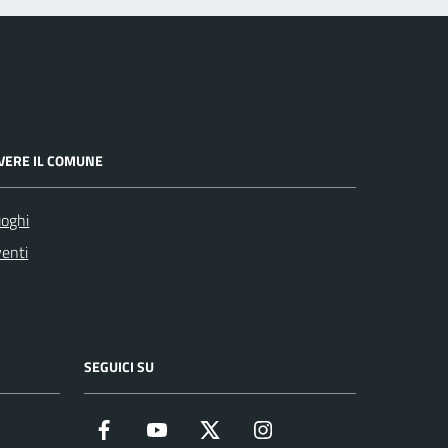
IVERE IL COMUNE
oghi
enti
SEGUICI SU
Facebook
YouTube
Twitter
Instagram