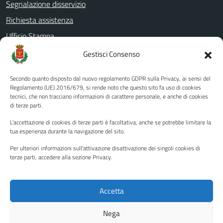
Segnalazione disservizio
Richiesta assistenza
Ufficio Stampa
Amministrazione Trasparente
Gestisci Consenso
Albo pretorio
Secondo quanto disposto dal nuovo regolamento GDPR sulla Privacy, ai sensi del
Informativa privacy
Regolamento (UE) 2016/679, si rende noto che questo sito fa uso di cookies
tecnici, che non tracciano informazioni di carattere personale, e anche di cookies
Note legali
di terze parti.
Dichiarazione di accessibilità
L'accettazione di cookies di terze parti è facoltativa, anche se potrebbe limitare la
Piano di miglioramento del sito
tua esperienza durante la navigazione del sito.
Per ulteriori informazioni sull'attivazione disattivazione dei singoli cookies di
terze parti, accedere alla sezione Privacy.
SEGUICI SU
Facebook
YouTube
Twitter
Instagram
Accetta
Nega