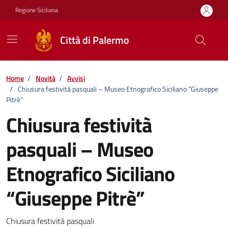
Vai ai contenuti
Vai al footer
Regione Siciliana
Città di Palermo
Home
/
Novità
/
Avvisi
/
Chiusura festività pasquali – Museo Etnografico Siciliano “Giuseppe
Pitrè”
Chiusura festività
pasquali – Museo
Etnografico Siciliano
“Giuseppe Pitrè”
Dettagli della notizia
Chiusura festività pasquali