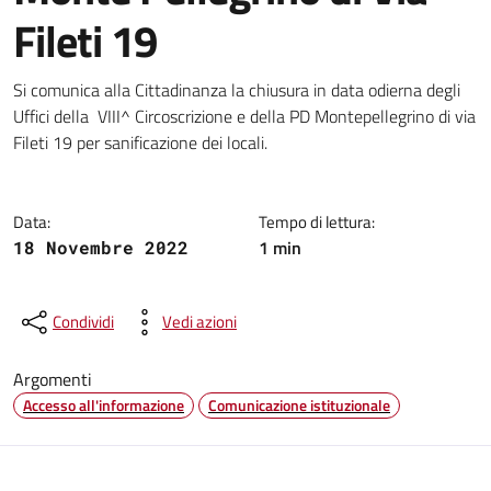
Fileti 19
Dettagli della notizia
Si comunica alla Cittadinanza la chiusura in data odierna degli
Uffici della VIII^ Circoscrizione e della PD Montepellegrino di via
Fileti 19 per sanificazione dei locali.
Data:
Tempo di lettura:
1 min
18 Novembre 2022
Condividi
Vedi azioni
Argomenti
Accesso all'informazione
Comunicazione istituzionale