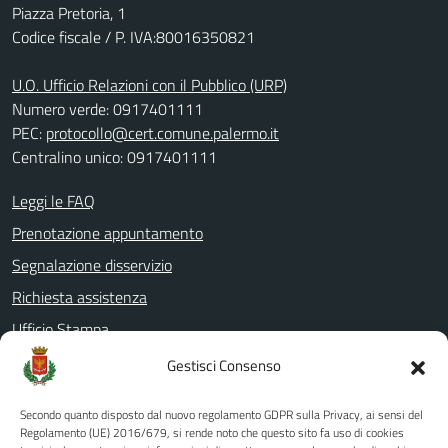
Piazza Pretoria, 1
Codice fiscale / P. IVA:80016350821
U.O. Ufficio Relazioni con il Pubblico (URP)
Numero verde: 0917401111
PEC:
protocollo@cert.comune.palermo.it
Centralino unico: 0917401111
Leggi le FAQ
Prenotazione appuntamento
Segnalazione disservizio
Richiesta assistenza
Ufficio Stampa
Amministrazione Trasparente
Gestisci Consenso
Albo pretorio
Secondo quanto disposto dal nuovo regolamento GDPR sulla Privacy, ai sensi del
Informativa privacy
Regolamento (UE) 2016/679, si rende noto che questo sito fa uso di cookies