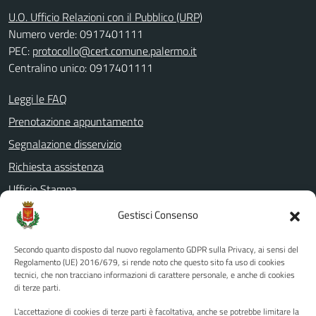
U.O. Ufficio Relazioni con il Pubblico (URP)
Numero verde: 0917401111
PEC:
protocollo@cert.comune.palermo.it
Centralino unico: 0917401111
Leggi le FAQ
Prenotazione appuntamento
Segnalazione disservizio
Richiesta assistenza
Ufficio Stampa
Amministrazione Trasparente
Gestisci Consenso
Albo pretorio
Secondo quanto disposto dal nuovo regolamento GDPR sulla Privacy, ai sensi del
Informativa privacy
Regolamento (UE) 2016/679, si rende noto che questo sito fa uso di cookies
tecnici, che non tracciano informazioni di carattere personale, e anche di cookies
Note legali
di terze parti.
Dichiarazione di accessibilità
L'accettazione di cookies di terze parti è facoltativa, anche se potrebbe limitare la