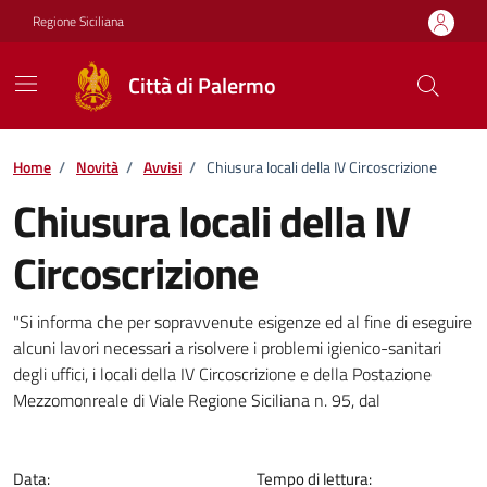
Vai ai contenuti
Vai al footer
Regione Siciliana
Città di Palermo
Home
/
Novità
/
Avvisi
/
Chiusura locali della IV Circoscrizione
Chiusura locali della IV
Circoscrizione
Dettagli della notizia
"Si informa che per sopravvenute esigenze ed al fine di eseguire
alcuni lavori necessari a risolvere i problemi igienico-sanitari
degli uffici, i locali della IV Circoscrizione e della Postazione
Mezzomonreale di Viale Regione Siciliana n. 95, dal
Data:
Tempo di lettura: