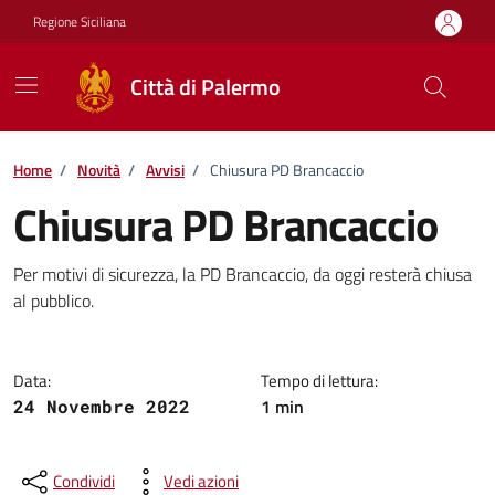
Vai ai contenuti
Vai al footer
Regione Siciliana
Città di Palermo
Home
/
Novità
/
Avvisi
/
Chiusura PD Brancaccio
Chiusura PD Brancaccio
Dettagli della notizia
Per motivi di sicurezza, la PD Brancaccio, da oggi resterà chiusa
al pubblico.
Data:
Tempo di lettura:
1 min
24 Novembre 2022
Condividi
Vedi azioni