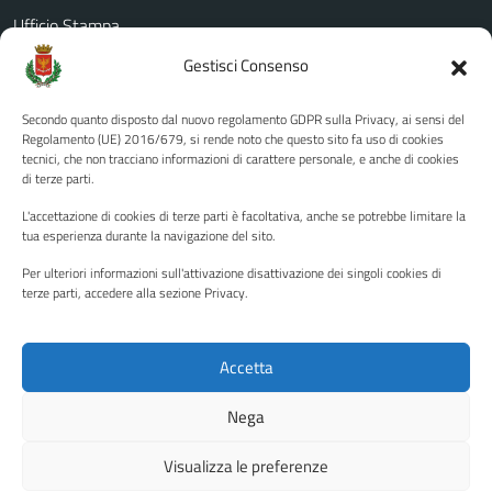
Ufficio Stampa
Amministrazione Trasparente
Gestisci Consenso
Albo pretorio
Secondo quanto disposto dal nuovo regolamento GDPR sulla Privacy, ai sensi del
Informativa privacy
Regolamento (UE) 2016/679, si rende noto che questo sito fa uso di cookies
tecnici, che non tracciano informazioni di carattere personale, e anche di cookies
Note legali
di terze parti.
Dichiarazione di accessibilità
L'accettazione di cookies di terze parti è facoltativa, anche se potrebbe limitare la
Piano di miglioramento del sito
tua esperienza durante la navigazione del sito.
Per ulteriori informazioni sull'attivazione disattivazione dei singoli cookies di
terze parti, accedere alla sezione Privacy.
SEGUICI SU
Facebook
YouTube
Twitter
Instagram
Accetta
Nega
Media policy
Mappa del sito
Visualizza le preferenze
Copyright © 2026 - Città di Palermo •
Powered by Sispi