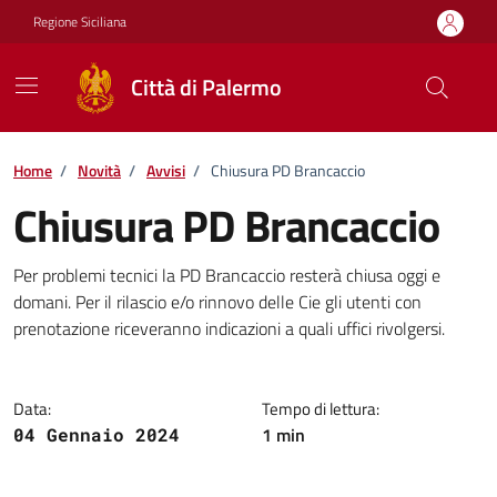
Vai ai contenuti
Vai al footer
Regione Siciliana
Città di Palermo
Home
/
Novità
/
Avvisi
/
Chiusura PD Brancaccio
Chiusura PD Brancaccio
Dettagli della notizia
Per problemi tecnici la PD Brancaccio resterà chiusa oggi e
domani. Per il rilascio e/o rinnovo delle Cie gli utenti con
prenotazione riceveranno indicazioni a quali uffici rivolgersi.
Data:
Tempo di lettura:
1 min
04 Gennaio 2024