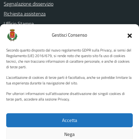
Segnalazione disservizio
Richiesta assistenza
Ufficio Stampa
Amministrazione Trasparente
Gestisci Consenso
Albo pretorio
Secondo quanto disposto dal nuovo regolamento GDPR sulla Privacy, ai sensi del
Informativa privacy
Regolamento (UE) 2016/679, si rende noto che questo sito fa uso di cookies
tecnici, che non tracciano informazioni di carattere personale, e anche di cookies
Note legali
di terze parti.
Dichiarazione di accessibilità
L'accettazione di cookies di terze parti è facoltativa, anche se potrebbe limitare la
Piano di miglioramento del sito
tua esperienza durante la navigazione del sito.
Per ulteriori informazioni sull'attivazione disattivazione dei singoli cookies di
terze parti, accedere alla sezione Privacy.
SEGUICI SU
Facebook
YouTube
Twitter
Instagram
Accetta
Nega