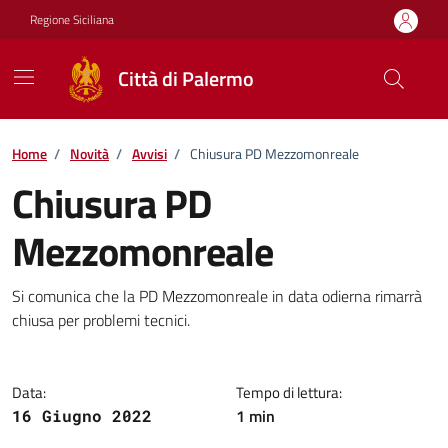
Vai ai contenuti
Vai al footer
Regione Siciliana
Città di Palermo
Home
/
Novità
/
Avvisi
/
Chiusura PD Mezzomonreale
Chiusura PD
Mezzomonreale
Dettagli della notizia
Si comunica che la PD Mezzomonreale in data odierna rimarrà
chiusa per problemi tecnici.
Data:
Tempo di lettura:
1 min
16 Giugno 2022