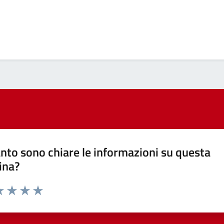
nto sono chiare le informazioni su questa
ina?
a 1 stelle su 5
luta 2 stelle su 5
Valuta 3 stelle su 5
Valuta 4 stelle su 5
Valuta 5 stelle su 5