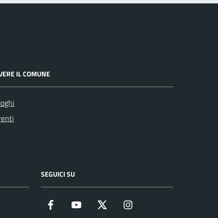
IVERE IL COMUNE
oghi
enti
SEGUICI SU
Facebook
YouTube
Twitter
Instagram