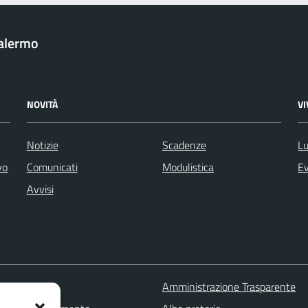
Palermo
NOVITÀ
V
Notizie
Scadenze
Lu
vo
Comunicati
Modulistica
Ev
Avvisi
 FAQ
Amministrazione Trasparente