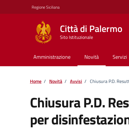
Vai ai contenuti
Vai al footer
Regione Siciliana
Città di Palermo
Sito Istituzionale
Amministrazione
Novità
Servizi
Home
/
Novità
/
Avvisi
/
Chiusura P.D. Resut
Chiusura P.D. Re
per disinfestazio