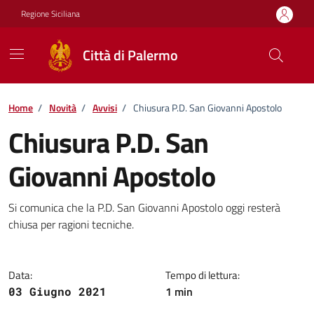
Vai ai contenuti
Vai al footer
Regione Siciliana
Città di Palermo
Home
/
Novità
/
Avvisi
/
Chiusura P.D. San Giovanni Apostolo
Chiusura P.D. San
Giovanni Apostolo
Dettagli della notizia
Si comunica che la P.D. San Giovanni Apostolo oggi resterà
chiusa per ragioni tecniche.
Data:
Tempo di lettura:
1 min
03 Giugno 2021