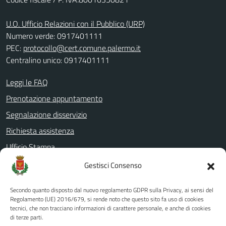
U.O. Ufficio Relazioni con il Pubblico (URP)
Numero verde: 0917401111
PEC:
protocollo@cert.comune.palermo.it
Centralino unico: 0917401111
Leggi le FAQ
Prenotazione appuntamento
Segnalazione disservizio
Richiesta assistenza
Ufficio Stampa
Amministrazione Trasparente
Gestisci Consenso
Albo pretorio
Secondo quanto disposto dal nuovo regolamento GDPR sulla Privacy, ai sensi del
Informativa privacy
Regolamento (UE) 2016/679, si rende noto che questo sito fa uso di cookies
tecnici, che non tracciano informazioni di carattere personale, e anche di cookies
Note legali
di terze parti.