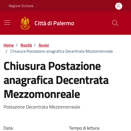
Vai ai contenuti
Vai al footer
Regione Siciliana
Città di Palermo
Home
/
Novità
/
Avvisi
/
Chiusura Postazione anagrafica Decentrata Mezzomonreale
Chiusura Postazione
anagrafica Decentrata
Mezzomonreale
Dettagli della notizia
Postazione Decentrata Mezzomonreale
Data:
Tempo di lettura: