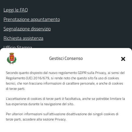
Leggi le FAQ
Prenotazione appuntamento
Segnalazione disservizio
Richiesta assistenza
Ufficio Stampa
Amministrazione Trasparente
Gestisci Consenso
Albo pretorio
Secondo quanto disposto dal nuovo regolamento GDPR sulla Privacy, ai sensi del
Informativa privacy
Regolamento (UE) 2016/679, si rende noto che questo sito fa uso di cookies
tecnici, che non tracciano informazioni di carattere personale, e anche di cookies
Note legali
di terze parti.
Dichiarazione di accessibilità
L'accettazione di cookies di terze parti è facoltativa, anche se potrebbe limitare la
Piano di miglioramento del sito
tua esperienza durante la navigazione del sito.
Per ulteriori informazioni sull'attivazione disattivazione dei singoli cookies di
terze parti, accedere alla sezione Privacy.
SEGUICI SU