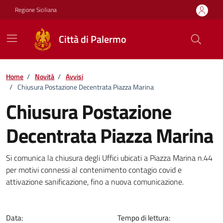
Vai ai contenuti
Vai al footer
Regione Siciliana
Città di Palermo
Home
/
Novità
/
Avvisi
/
Chiusura Postazione Decentrata Piazza Marina
Chiusura Postazione
Decentrata Piazza Marina
Dettagli della notizia
Si comunica la chiusura degli Uffici ubicati a Piazza Marina n.44
per motivi connessi al contenimento contagio covid e
attivazione sanificazione, fino a nuova comunicazione.
Data:
Tempo di lettura: