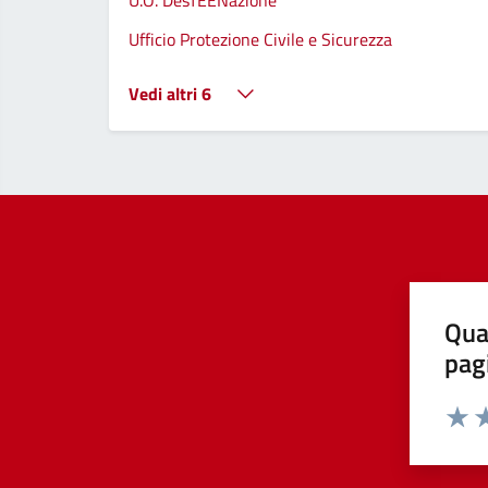
U.O. DesTEENazione
Ufficio Protezione Civile e Sicurezza
Vedi altri 6
Qua
pag
Valut
Va