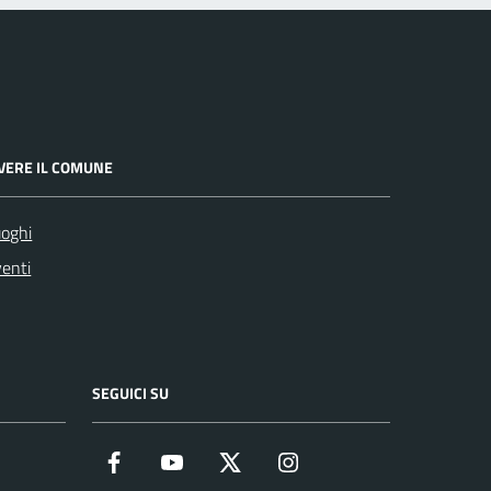
IVERE IL COMUNE
oghi
enti
SEGUICI SU
Facebook
YouTube
Twitter
Instagram