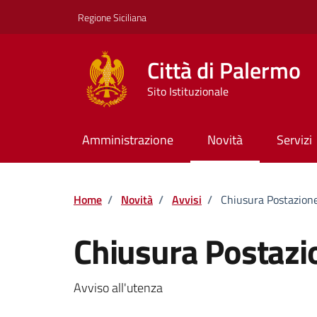
Vai ai contenuti
Vai al footer
Regione Siciliana
Città di Palermo
Sito Istituzionale
Amministrazione
Novità
Servizi
Home
/
Novità
/
Avvisi
/
Chiusura Postazion
Chiusura Postazi
Dettagli della notizi
Avviso all'utenza