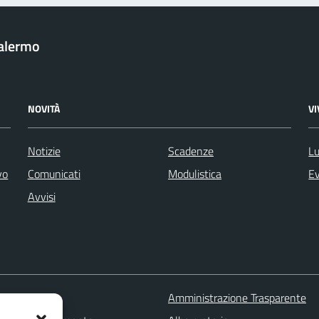
Palermo
NOVITÀ
V
Notizie
Scadenze
Lu
vo
Comunicati
Modulistica
Ev
Avvisi
 FAQ
Amministrazione Trasparente