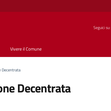
Seguici su:
Vivere il Comune
e Decentrata
one Decentrata
a