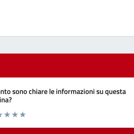
nto sono chiare le informazioni su questa
ina?
a 1 stelle su 5
luta 2 stelle su 5
Valuta 3 stelle su 5
Valuta 4 stelle su 5
Valuta 5 stelle su 5